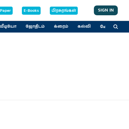
SIGN IN
-Paper
E-Books
பிரசுரங்கள்
மேலும்
வீடியோ
ஜோதிடம்
க்ரைம்
கல்வி