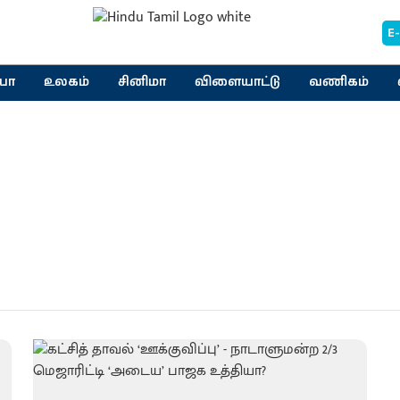
E
யா
உலகம்
சினிமா
விளையாட்டு
வணிகம்