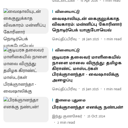
வேட்டையன்
15 Apr 2026
1
min read
விளையாட்டு
வைஷாலியுடன் கைகுலுக்காத
விவகாரம்: மன்னிப்பு கோரினார்
நொடிர்பெக் யாகுபோயெவ்
செய்திப்பிரிவு
28 Jan 2025
1
min read
விளையாட்டு
குடியரசு தலைவர் மாளிகையில்
நாளை மாலை விருந்து: தமிழக
கிராண்ட் மாஸ்டர்கள்
பிரக்ஞானந்தா - வைஷாலிக்கு
அழைப்பு
செய்திப்பிரிவு
25 Jan 2025
1
min read
இளமை புதுமை
பிரக்ஞானந்தா எனக்கு நண்பன்!
இந்து குணசேகர்
25 Oct 2024
2
min read