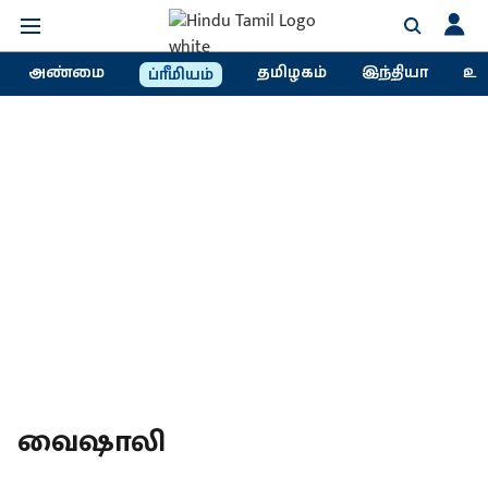
அண்மை
தமிழகம்
இந்தியா
உல
ப்ரீமியம்
வைஷாலி