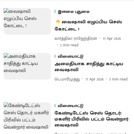
இளமை புதுமை
வைஷாலி எழுப்பிய செஸ்
கோட்டை !
கார்த்திகா ராஜேந்திரன்
17 Apr 2026
2
min read
விளையாட்டு
அமை​தி​யாக சாதித்து காட்​டிய
வைஷாலி
பெ.மாரிமுத்து
17 Apr 2026
3
min read
விளையாட்டு
கேண்டிடேட்ஸ் செஸ் தொடர்:
மகளிர் பிரிவில் பட்டம் வென்றார்
வைஷாலி