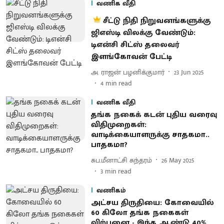
வணிக வீதி
சீட்டு நிதி நிறுவனங்களுக்கு
ஜிஎஸ்டி விலக்கு வேண்டும்:
டிஎன்சி சிட்ஸ் தலைவர்
இளங்கோவன் பேட்டி
அ. ராஜன் பழனிக்குமார்
23 Jun 2025
4
min read
வணிக வீதி
தங்க நகைக் கடன் புதிய வரைவு
விதிமுறைகள்:
வாடிக்கையாளருக்கு சாதகமா..
பாதகமா?
சுப.மீனாட்சி சுந்தரம்
26 May 2025
3
min read
வணிகம்
அட்சய திருதியை: கோவையில்
60 கிலோ தங்க நகைகள்
விற்பனை - இந்த ஆண்டு 40%