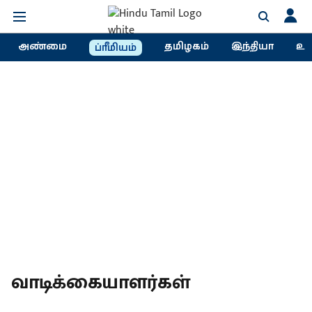
அண்மை
தமிழகம்
இந்தியா
உல
ப்ரீமியம்
வாடிக்கையாளர்கள்