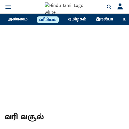
அண்மை
தமிழகம்
இந்தியா
உல
ப்ரீமியம்
வரி வசூல்