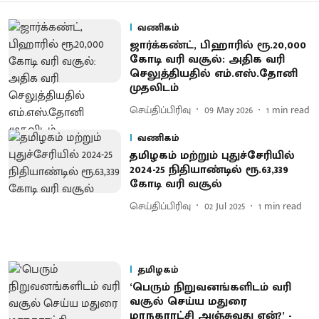
வணிகம்
ஜார்க்கண்ட், பிஹாரில் ரூ.20,000
கோடி வரி வசூல்: அதிக வரி
செலுத்தியதில் எம்.எஸ்.தோனி
முதலிடம்
செய்திப்பிரிவு
09 May 2026
1
min read
வணிகம்
தமிழகம் மற்றும் புதுச்சேரியில்
2024-25 நிதியாண்​டில் ரூ.63,339
கோடி வரி வசூல்
செய்திப்பிரிவு
02 Jul 2025
1
min read
தமிழகம்
‘பெரும் நிறுவனங்களிடம் வரி
வசூல் செய்ய மதுரை
மாநகராட்சி அஞ்சுவது ஏன்?’ -