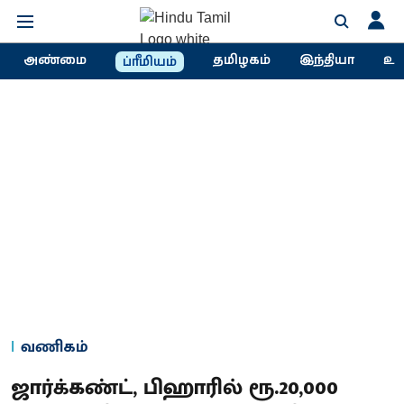
அண்மை
தமிழகம்
இந்தியா
உல
ப்ரீமியம்
வணிகம்
ஜார்க்கண்ட், பிஹாரில் ரூ.20,000