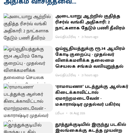
அதிகம் வாசித்தவை...
அடையாறு ஆற்றில் குதித்த
ரிசர்வ் வங்கி அதிகாரி: 2
நாட்களாக தேடும் பணி தீவிரம்
செய்திப்பிரிவு
21 hours ago
ஓய்வூதியத்துக்கு ரூ.14 ஆயிரம்
கோடி குறைப்பு - முதல்வர்
விளக்கமளிக்க தலைமை
செயலக சங்கம் வலியுறுத்தல்
செய்திப்பிரிவு
21 hours ago
‘ராமாயணா’ படத்துக்கு ஆஸ்கர்
கிடைக்காவிட்டால்
ஏமாற்றமடைவேன் -
மகாராஷ்டிர முதல்வர் பகிர்வு
ப்ரியா
06 Aug 2026
தூத்துக்குடியில் இருந்து படகில்
இலங்கைக்கு கடத்த முயன்ற