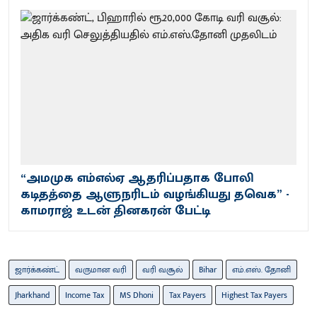
“அமமுக எம்எல்ஏ ஆதரிப்பதாக போலி
கடிதத்தை ஆளுநரிடம் வழங்கியது தவெக” -
காமராஜ் உடன் தினகரன் பேட்டி
ஜார்க்கண்ட்
வருமான வரி
வரி வசூல்
Bihar
எம்.எஸ். தோனி
Jharkhand
Income Tax
MS Dhoni
Tax Payers
Highest Tax Payers