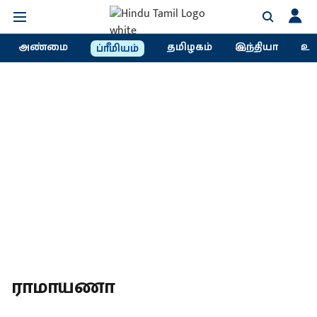
அண்மை
தமிழகம்
இந்தியா
உல
ப்ரீமியம்
ராமாயணா