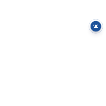
⌄
செய்திகள்