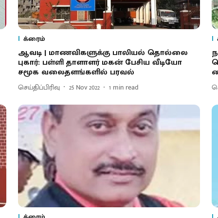
க்ரைம்
ஆவடி | மாணவிகளுக்கு பாலியல் தொல்லை
ந
புகார்: பள்ளி தாளாளர் மகன் பேசிய வீடியோ
த
சமூக வலைதளங்களில் பரவல்
க
செய்திப்பிரிவு
25 Nov 2022
1
min read
செ
க்ரைம்