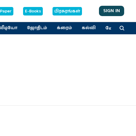
SIGN IN
-Paper
E-Books
பிரசுரங்கள்
மேலும்
வீடியோ
ஜோதிடம்
க்ரைம்
கல்வி