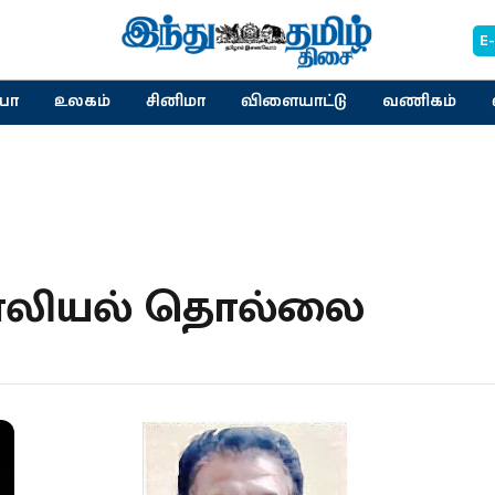
E
யா
உலகம்
சினிமா
விளையாட்டு
வணிகம்
ாலியல் தொல்லை