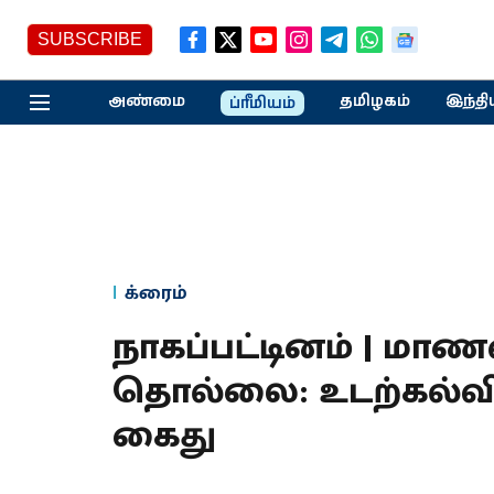
SUBSCRIBE
அண்மை
தமிழகம்
இந்தி
ப்ரீமியம்
க்ரைம்
நாகப்பட்டினம் | மாண
தொல்லை: உடற்கல்வி
கைது