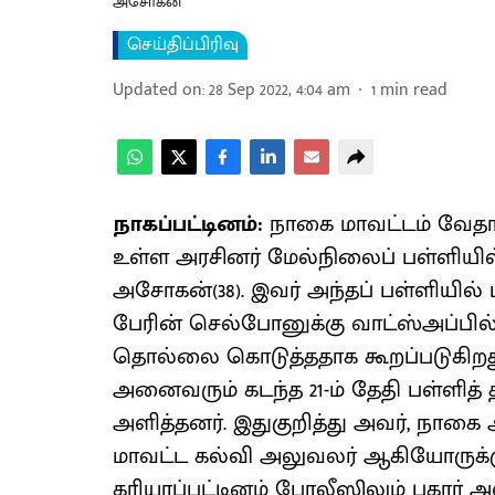
அசோகன்
செய்திப்பிரிவு
Updated on
:
28 Sep 2022, 4:04 am
1
min read
நாகப்பட்டினம்:
நாகை மாவட்டம் வேதார
உள்ள அரசினர் மேல்நிலைப் பள்ளியில்
அசோகன்(38). இவர் அந்தப் பள்ளியில் ப
பேரின் செல்போனுக்கு வாட்ஸ்அப்பி
தொல்லை கொடுத்ததாக கூறப்படுகிறது.
அனைவரும் கடந்த 21-ம் தேதி பள்ளித் 
அளித்தனர். இதுகுறித்து அவர், நாகை 
மாவட்ட கல்வி அலுவலர் ஆகியோருக்கு 
கரியாப்பட்டினம் போலீஸிலும் புகார் அள