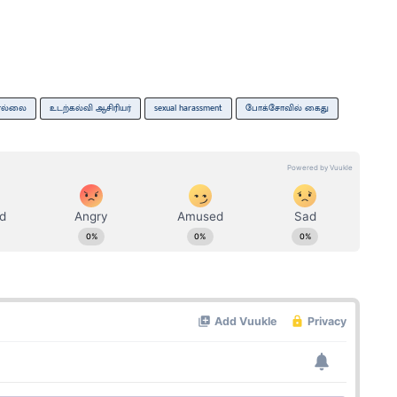
ொல்லை
உடற்கல்வி ஆசிரியர்
sexual harassment
போக்சோவில் கைது