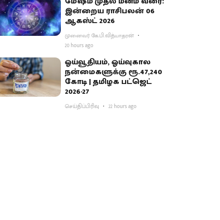
மேஷம் முதல் மீனம் வரை:
இன்றைய ராசிபலன் 06
ஆகஸ்ட் 2026
முனைவர் கே.பி.வித்யாதரன்
20 hours ago
ஓய்வூதியம், ஓய்வுகால
நன்மைகளுக்கு ரூ.47,240
கோடி | தமிழக பட்ஜெட்
2026-27
செய்திப்பிரிவு
22 hours ago