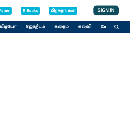
Paper
E-Books
பிரசுரங்கள்
SIGN IN
மேலும்
வீடியோ
ஜோதிடம்
க்ரைம்
கல்வி