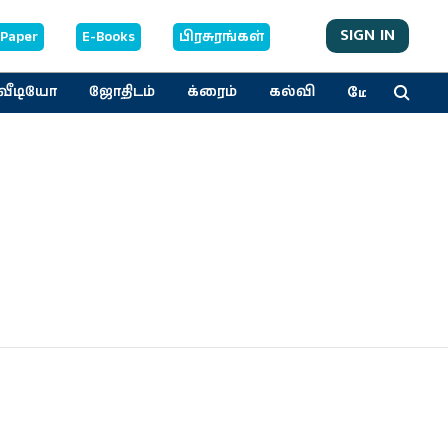
SIGN IN
-Paper
E-Books
பிரசுரங்கள்
மேலும்
வீடியோ
ஜோதிடம்
க்ரைம்
கல்வி