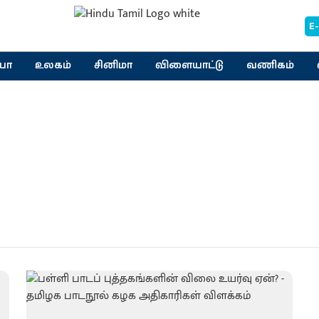
E
யா
உலகம்
சினிமா
விளையாட்டு
வணிகம்