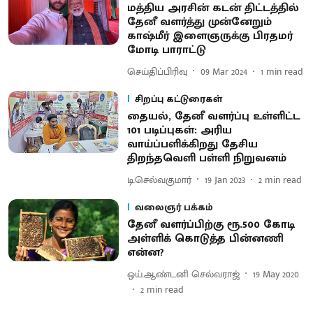
மத்திய அரசின் கடன் திட்டத்தில்
தேனீ வளர்த்து முன்னேறும்
காஷ்மீர் இளைஞருக்கு பிரதமர்
மோடி பாராட்டு
செய்திப்பிரிவு
09 Mar 2024
1
min read
சிறப்பு கட்டுரைகள்
தையல், தேனீ வளர்ப்பு உள்ளிட்ட
101 படிப்புகள்: அரிய
வாய்ப்பளிக்கிறது தேசிய
திறந்தவெளி பள்ளி நிறுவனம்
டி.செல்வகுமார்
19 Jan 2023
2
min read
வலைஞர் பக்கம்
தேனீ வளர்ப்பிற்கு ரூ.500 கோடி
அள்ளிக் கொடுத்த பின்னணி
என்ன?
ஒய்.ஆண்டனி செல்வராஜ்
19 May 2020
2
min read