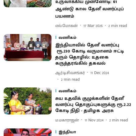
உருவாக்கிய முன்னோடி: 61
ஆண்டு​ கால தேனீ வளர்ப்புப்
பயணம்
எல்.மோகன்
17 Mar 2026
2
min read
வணிகம்
இந்தியாவில் தேனீ வளர்ப்பு
ரூ.230 கோடி வருமானம் ஈட்டி
தரும் தொழில்: உதகை
கருத்தரங்கில் தகவல்
ஆர்.டி.சிவசங்கர்
11 Dec 2024
2
min read
வணிகம்
சுய உதவிக் குழுக்களின் தேனீ
வளர்ப்பு தொகுப்புகளுக்கு ரூ.2.22
கோடி நிதி - தமிழக அரசு
ம.மகாராஜன்
11 Nov 2024
2
min read
இந்தியா