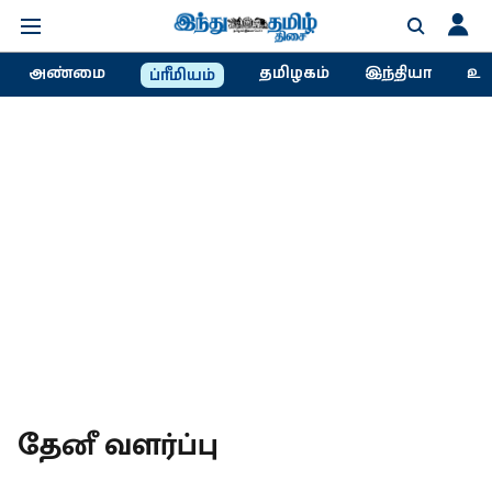
அண்மை
தமிழகம்
இந்தியா
உல
ப்ரீமியம்
தேனீ வளர்ப்பு