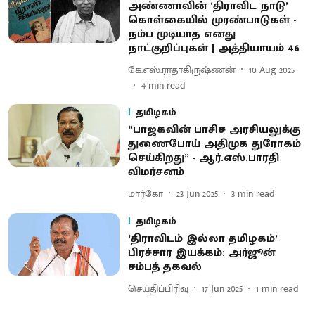
அண்ணாவின் ‘திராவிட நாடு’
கொள்கையில் முரண்பாடுகள் -
நம்ப முடியாத எனது
நாட்குறிப்புகள் | அத்தியாயம் 46
கே.எஸ்.ராதாகிருஷ்ணன்
10 Aug 2025
4
min read
தமிழகம்
“பாஜகவின் பாசிச அரசியலுக்கு
துணைபோய் அதிமுக துரோகம்
செய்கிறது” - ஆர்.எஸ்.பாரதி
விமர்சனம்
மார்கோ
23 Jun 2025
3
min read
தமிழகம்
‘திராவிடம் இல்லா தமிழகம்’
பிரச்சார இயக்கம்: அர்ஜூன்
சம்பத் தகவல்
செய்திப்பிரிவு
17 Jun 2025
1
min read