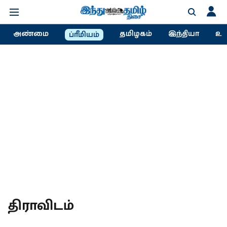
அண்மை
தமிழகம்
இந்தியா
உல
ப்ரீமியம்
திராவிடம்