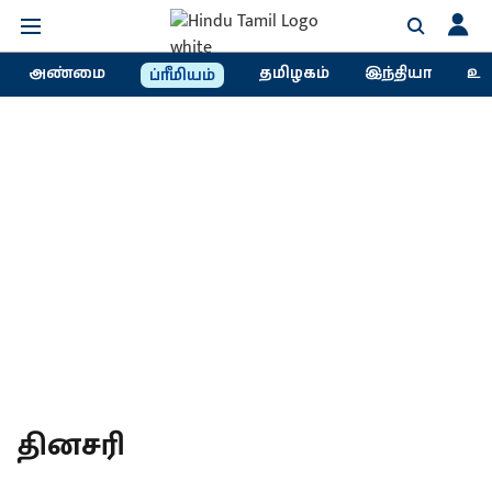
அண்மை
தமிழகம்
இந்தியா
உல
ப்ரீமியம்
தினசரி