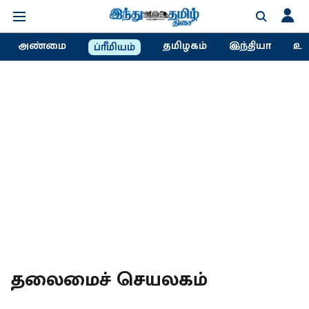
அண்மை
தமிழகம்
இந்தியா
உல
ப்ரீமியம்
தலைமைச் செயலகம்