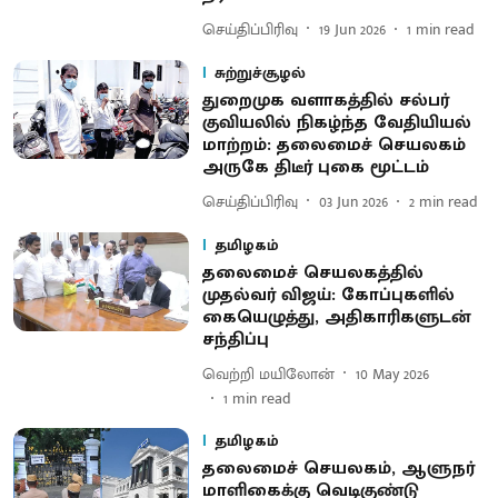
செய்திப்பிரிவு
19 Jun 2026
1
min read
சுற்றுச்சூழல்
துறைமுக வளாகத்தில் சல்பர்
குவியலில் நிகழ்ந்த வேதியியல்
மாற்றம்: தலைமைச் செயலகம்
அருகே திடீர் புகை மூட்டம்
செய்திப்பிரிவு
03 Jun 2026
2
min read
தமிழகம்
தலைமைச் செயலகத்தில்
முதல்வர் விஜய்: கோப்புகளில்
கையெழுத்து, அதிகாரிகளுடன்
சந்திப்பு
வெற்றி மயிலோன்
10 May 2026
1
min read
தமிழகம்
தலை​மைச் செயல​கம், ஆளுநர்
மாளிகைக்கு வெடிகுண்டு