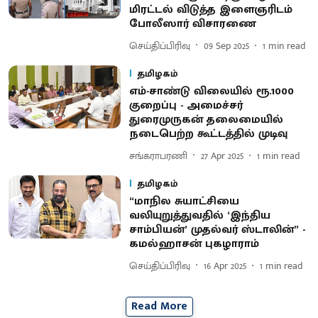
மிரட்டல் விடுத்த இளைஞரிடம்
போலீஸார் விசாரணை
செய்திப்பிரிவு
09 Sep 2025
1
min read
தமிழகம்
எம்-சாண்டு விலையில் ரூ.1000
குறைப்பு - அமைச்சர்
துரைமுருகன் தலைமையில்
நடைபெற்ற கூட்டத்தில் முடிவு
சங்கராபரணி
27 Apr 2025
1
min read
தமிழகம்
“மாநில சுயாட்சியை
வலியுறுத்துவதில் ‘இந்திய
சாம்பியன்’ முதல்வர் ஸ்டாலின்” -
கமல்ஹாசன் புகழாராம்
செய்திப்பிரிவு
16 Apr 2025
1
min read
Read More