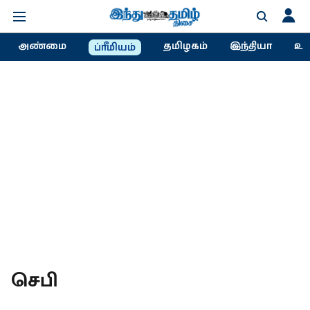
அண்மை
தமிழகம்
இந்தியா
உல
ப்ரீமியம்
செபி