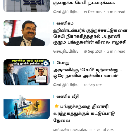
குறைக்க செபி நடவடிக்கை
செய்திப்பிரிவு
19 Dec 2025
1
min read
வணிகம்
ஹிண்டன்பர்க் குற்றச்சாட்டுகளை
செபி நிராகரித்ததால் அதானி
குழும பங்குகளின் விலை எழுச்சி
செய்திப்பிரிவு
19 Sep 2025
2
min read
பொது
அதானிக்கு ‘செபி’ நற்சான்று...
ஒரே நாளில் அள்ளிய லாபம்!
செய்திப்பிரிவு
20 Sep 2025
வணிக வீதி
பங்குச்சந்தை தினசரி
வர்த்தகத்துக்கும் கட்டுப்பாடு
தேவை
எஸ்.கல்யாணசுந்தரம்
28 Jul 2025