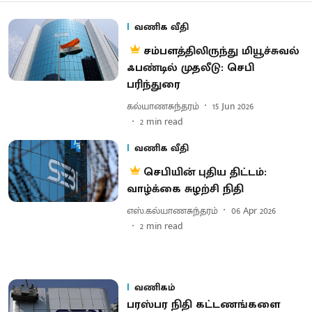
வணிக வீதி
சம்பளத்திலிருந்து மியூச்சுவல்
ஃபண்டில் முதலீடு: செபி
பரிந்துரை
கல்யாணசுந்தரம்
15 Jun 2026
2
min read
வணிக வீதி
செபியின் புதிய திட்டம்:
வாழ்க்கை சுழற்சி நிதி
எஸ்.கல்யாணசுந்தரம்
06 Apr 2026
2
min read
வணிகம்
பரஸ்பர நிதி கட்டணங்களை