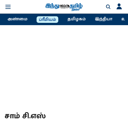
அண்மை
தமிழகம்
இந்தியா
உல
ப்ரீமியம்
சாம் சி.எஸ்