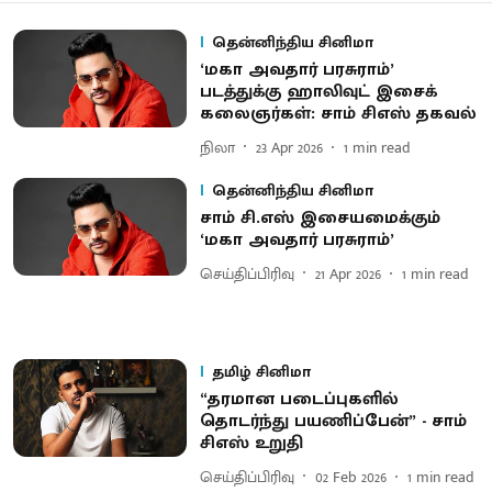
தென்னிந்திய சினிமா
‘மகா அவதார் பரசு​ராம்’
படத்துக்கு ஹாலிவுட் இசைக்
கலைஞர்​கள்: சாம் சிஎஸ் தகவல்
நிலா
23 Apr 2026
1
min read
தென்னிந்திய சினிமா
சாம் சி.எஸ் இசையமைக்கும்
‘மகா அவதார் பரசுராம்’
செய்திப்பிரிவு
21 Apr 2026
1
min read
தமிழ் சினிமா
“தர​மான படைப்​பு​களில்
தொடர்ந்து பயணிப்பேன்” - சாம்
சிஎஸ் உறுதி
செய்திப்பிரிவு
02 Feb 2026
1
min read