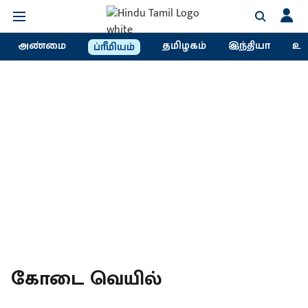
அண்மை
தமிழகம்
இந்தியா
உல
ப்ரீமியம்
கோடை வெயில்