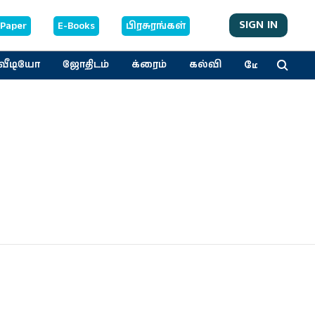
SIGN IN
-Paper
E-Books
பிரசுரங்கள்
மேலும்
வீடியோ
ஜோதிடம்
க்ரைம்
கல்வி