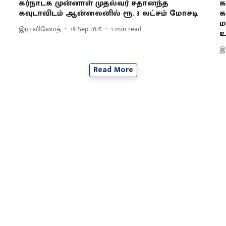
கர்நாடக முன்னாள் முதல்வர் சதானந்த
க
ை
கவுடாவிடம் ஆன்லைனில் ரூ. 3 லட்சம் மோசடி
க
ம
இரா.வினோத்
19 Sep 2025
1
min read
உ
இ
Read More