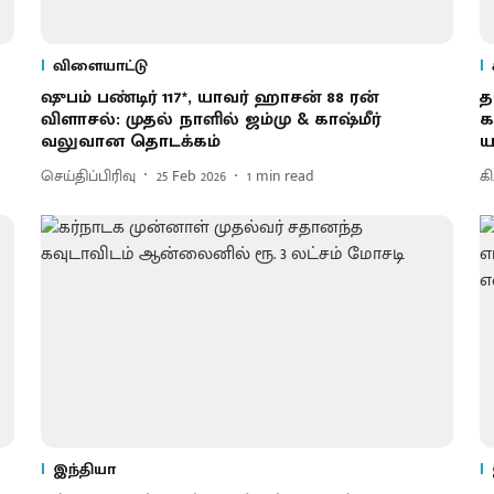
விளையாட்டு
ஷுபம் பண்​டிர் 117*, யாவர் ஹாசன் 88 ரன்
த
விளாசல்: முதல் நாளில் ஜம்மு & காஷ்மீர்
க
வலுவான தொடக்கம்
ய
செய்திப்பிரிவு
25 Feb 2026
1
min read
க
இந்தியா