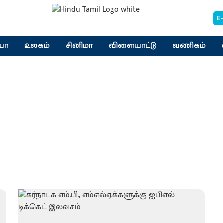
E
யா
உலகம்
சினிமா
விளையாட்டு
வணிகம்