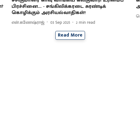
சசிகுமாரை காவு வாங்கிய கல்குவாரி உரிமைப்
க
ன?
பிரச்சினை... - சங்கிலிக்கரடை சுரண்டிக்
அ
கொழிக்கும் அரசியல்வாதிகள்!
செ
என்.கணேஷ்ராஜ்
03 Sep 2025
2
min read
Read More