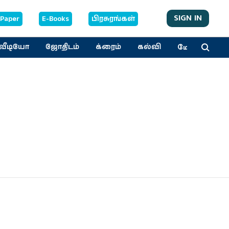
SIGN IN
-Paper
E-Books
பிரசுரங்கள்
மேலும்
வீடியோ
ஜோதிடம்
க்ரைம்
கல்வி