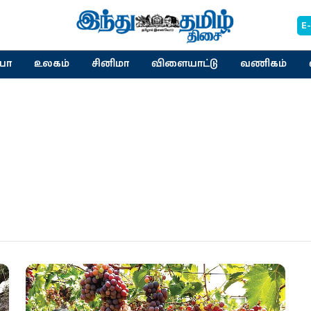
E
யா
உலகம்
சினிமா
விளையாட்டு
வணிகம்