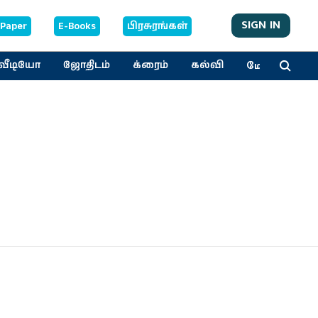
SIGN IN
-Paper
E-Books
பிரசுரங்கள்
மேலும்
வீடியோ
ஜோதிடம்
க்ரைம்
கல்வி