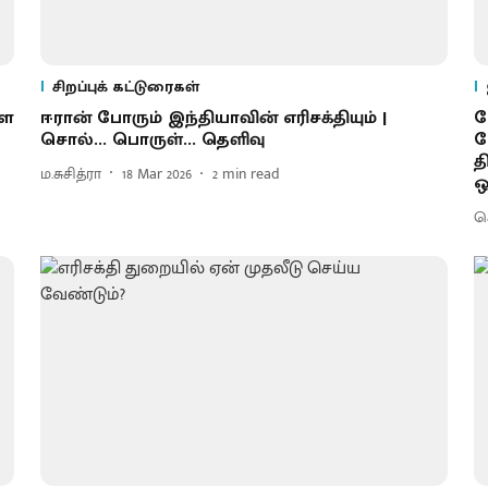
சிறப்புக் கட்டுரைகள்
ளை
ஈரான் போரும் இந்தியாவின் எரிசக்தியும் |
வ
சொல்... பொருள்... தெளிவு
ம
த
ம.சுசித்ரா
18 Mar 2026
2
min read
ஒ
செ