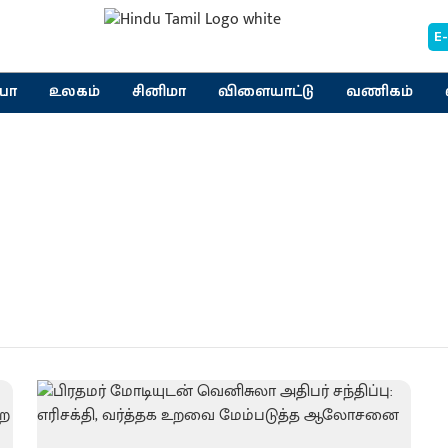
E
யா
உலகம்
சினிமா
விளையாட்டு
வணிகம்