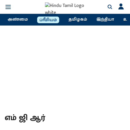
அண்மை
தமிழகம்
இந்தியா
உல
ப்ரீமியம்
எம் ஜி ஆர்