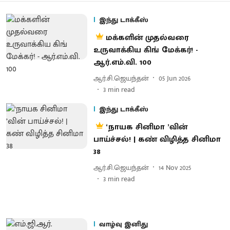
இந்து டாக்கீஸ்
மக்களின் முதல்வரை
உருவாக்கிய கிங் மேக்கர்! -
ஆர்.எம்.வி. 100
ஆர்.சி.ஜெயந்தன்
05 Jun 2026
3
min read
இந்து டாக்கீஸ்
‘நாயக சினிமா ’வின்
பாய்ச்சல்! | கண் விழித்த சினிமா
38
ஆர்.சி.ஜெயந்தன்
14 Nov 2025
3
min read
வாழ்வு இனிது