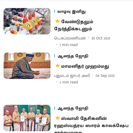
வாழ்வு இனிது
வேண்டுதலும்
நேர்த்திக்கடனும்
பெ.சுப்ரமணியன்
30 Oct 2025
1
min read
ஆனந்த ஜோதி
மாமனிதர் முஹம்மது
புதுமடம் ஜாபர் அலி
04 Sep 2025
2
min read
ஆனந்த ஜோதி
ஸ்வாமி தேசிகனின்
ரஹஸ்யத்ரய ஸாரம் காலக்‌ஷேப
சாற்றுமுறை