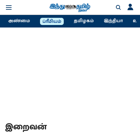
அண்மை
தமிழகம்
இந்தியா
உல
ப்ரீமியம்
இறைவன்