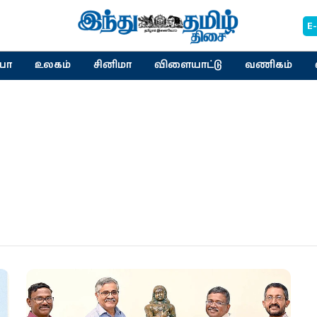
E
யா
உலகம்
சினிமா
விளையாட்டு
வணிகம்