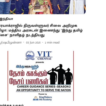
இந்தியா
ிரயாக்ராஜில் திருவள்ளுவர் சிலை அறிமுக
ிழா: மத்திய அரசுடன் இணைந்து ‘இந்து தமிழ்
ிசை’ நாளிதழ் நடத்தியது
ர்.ஷபிமுன்னா
03 Jun 2025
2
min read
வர்த்தக உலகம்