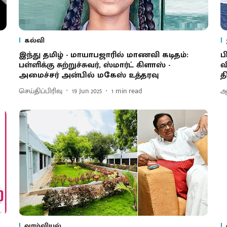
கல்வி
இந்து தமிழ் - மாயாபஜாரில் மாணவி கடிதம்:
ப
பள்ளிக்கு சுற்றுச்சுவர், ஸ்மார்ட் கிளாஸ் -
வ
அமைச்சர் அன்பில் மகேஸ் உத்தரவு
த
செய்திப்பிரிவு
19 Jun 2025
1
min read
ஆ
வாழ்வியல்