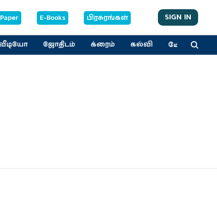
SIGN IN
-Paper
E-Books
பிரசுரங்கள்
மேலும்
வீடியோ
ஜோதிடம்
க்ரைம்
கல்வி