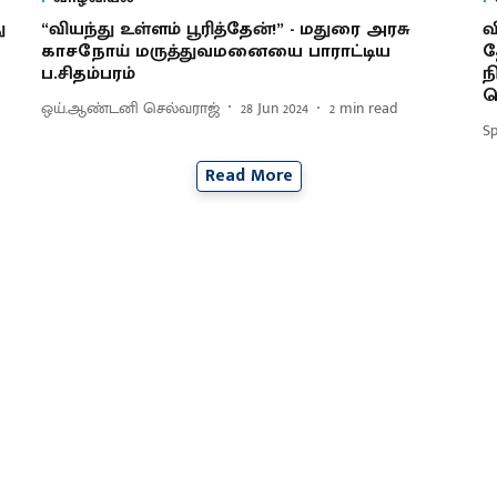
ு
“வியந்து உள்ளம் பூரித்தேன்!” - மதுரை அரசு
வ
காசநோய் மருத்துவமனையை பாராட்டிய
த
ப.சிதம்பரம்
ந
வ
ஒய்.ஆண்டனி செல்வராஜ்
28 Jun 2024
2
min read
S
Read More