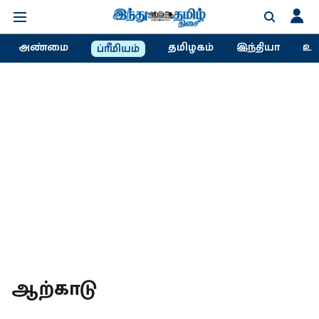
அண்மை
தமிழகம்
இந்தியா
உல
ப்ரீமியம்
ஆற்காடு