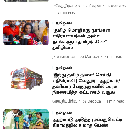
மகேந்திரவாடி உமாசங்கரன்
05 Mar 2026
2
min read
தமிழகம்
“தமிழ் மொழிக்கு நாங்கள்
எதிரானவர்கள் அல்ல...
நாங்களும் தமிழர்களே!” -
தமிழிசை
ந. சரவணன்
20 Mar 2025
2
min read
தமிழகம்
‘இந்து தமிழ் திசை’ செய்தி
எதிரொலி | வேலூர் - ஆற்காடு
தனியார் பேருந்துகளில் அரசு
நிர்ணயித்த கட்டணம் வசூல்
செய்திப்பிரிவு
08 Dec 2023
1
min read
தமிழகம்
ஆற்காடு அடுத்த முப்பதுவெட்டி
கிராமத்தில் 9 மாத பெண்