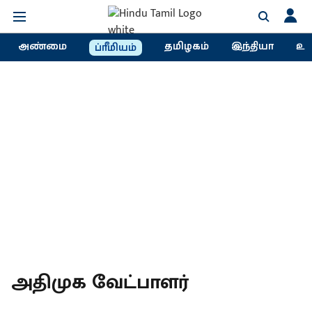
அண்மை
தமிழகம்
இந்தியா
உல
ப்ரீமியம்
அதிமுக வேட்பாளர்