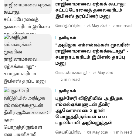
ராஜினாமாவை ஏற்கக் கூடாது:
சட்டப்பேரவைத் தலைவரிடம்
இபிஎஸ் தரப்பினர் மனு
செய்திப்பிரிவு
26 May 2026
2
min read
தமிழகம்
“அதிமுக எம்எல்ஏக்கள் மூவரின்
ராஜினாமாவை ஏற்கக்கூடாது” -
சபாநாயகரிடம் இபிஎஸ் தரப்பு
மனு
மோகன் கணபதி
26 May 2026
2
min read
தமிழகம்
புதுச்சேரி விடுதியில் அதிமுக
எம்எல்ஏக்களுடன் தீவிர
ஆலோசனை: 2 நாள்
பொறுத்திருங்கள் என
பழனிசாமி அறிவுறுத்தல்
செய்திப்பிரிவு
08 May 2026
1
min read