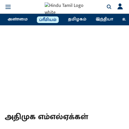
அண்மை
தமிழகம்
இந்தியா
உல
ப்ரீமியம்
அதிமுக எம்எல்ஏக்கள்