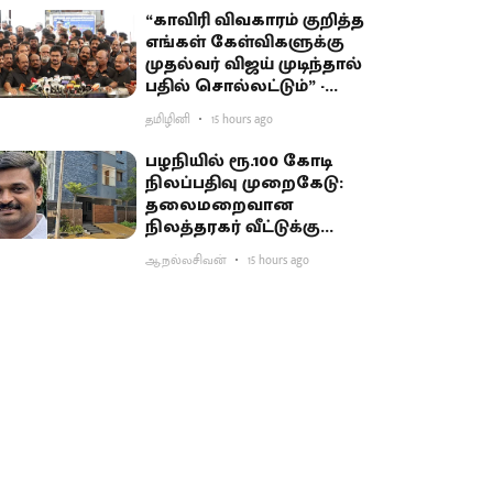
“காவிரி விவகாரம் குறித்த
எங்கள் கேள்விகளுக்கு
முதல்வர் விஜய் முடிந்தால்
பதில் சொல்லட்டும்” -
உதயநிதி சவால்
தமிழினி
15 hours ago
பழநியில் ரூ.100 கோடி
நிலப்பதிவு முறைகேடு:
தலைமறைவான
நிலத்தரகர் வீட்டுக்கு
சிபிசிஐடி ‘சீல்’
ஆ.நல்லசிவன்
15 hours ago