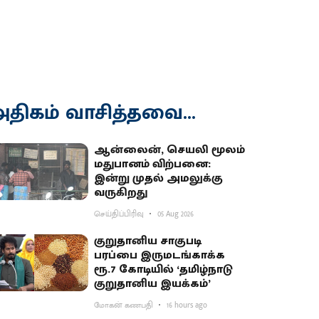
திகம் வாசித்தவை...
ஆன்லைன், செயலி மூலம்
மதுபானம் விற்பனை:
இன்று முதல் அமலுக்கு
வருகிறது
செய்திப்பிரிவு
05 Aug 2026
குறுதானிய சாகுபடி
பரப்பை இருமடங்காக்க
ரூ.7 கோடியில் ‘தமிழ்நாடு
குறுதானிய இயக்கம்’
மோகன் கணபதி
16 hours ago