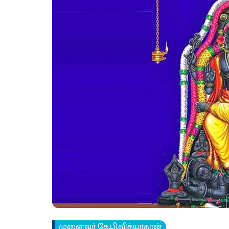
முனைவர் கே.பி.வித்யாதரன்