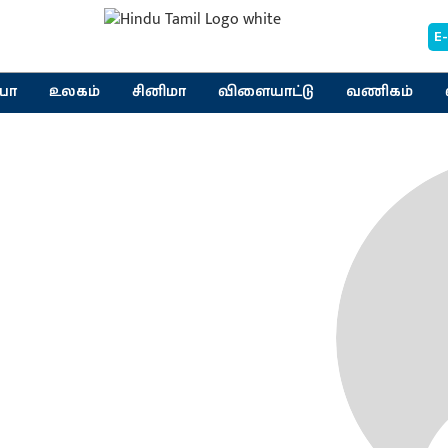
E
யா
உலகம்
சினிமா
விளையாட்டு
வணிகம்