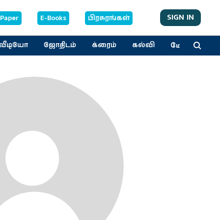
SIGN IN
-Paper
E-Books
பிரசுரங்கள்
மேலும்
வீடியோ
ஜோதிடம்
க்ரைம்
கல்வி