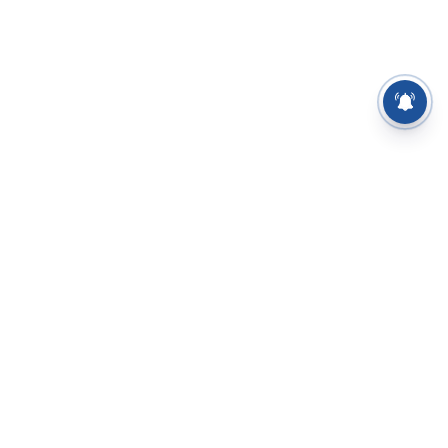
த்துப் பேழை
வீடியோக்கள்
யங்கம்
அரசியல்