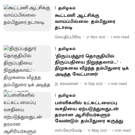
தமிழகம்
கூட்டணி ஆட்சிக்கு
வாய்ப்பில்லை- தம்பிதுரை
தடாலடி
செய்திப்பிரிவு
21 Nov 2025
1
min read
தமிழகம்
‘திருப்பத்தூர் தொகுதியில்
திருப்பதியை நிறுத்தலாம்...’ -
திமுகவை வீழ்த்த தம்பிதுரை டிக்
அடித்த வேட்பாளர்!
ந. சரவணன்
16 Sep 2025
2
min read
தமிழகம்
பள்ளிகளில் உட்கட்டமைப்பு
வசதியை ஏற்படுத்துவதுடன்
தரமான ஆசிரியர்களும்
வேண்டும்: தம்பிதுரை கருத்து
எஸ்.கே.ரமேஷ்
17 May 2025
1
min read