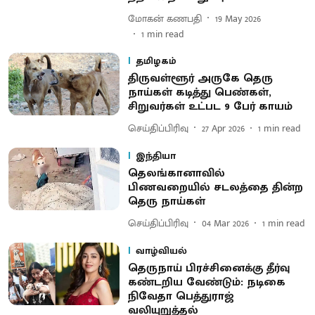
மோகன் கணபதி
19 May 2026
1
min read
தமிழகம்
திருவள்ளூர் அருகே தெரு
நாய்கள் கடித்து பெண்கள்,
சிறுவர்கள் உட்பட 9 பேர் காயம்
செய்திப்பிரிவு
27 Apr 2026
1
min read
இந்தியா
தெலங்கானாவில்
பிணவறையில் சடலத்தை தின்ற
தெரு நாய்கள்
செய்திப்பிரிவு
04 Mar 2026
1
min read
வாழ்வியல்
தெருநாய் பிரச்சினைக்கு தீர்வு
கண்டறிய வேண்டும்: நடிகை
நிவேதா பெத்துராஜ்
வலியுறுத்தல்