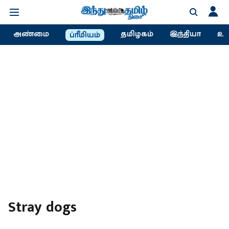
அண்மை
தமிழகம்
இந்தியா
உல
ப்ரீமியம்
Stray dogs