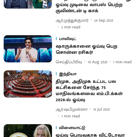
ஓய்வு முடிவை வாபஸ் பெற்ற
குவிண்டன் டி காக்
ஆர்.முத்துக்குமார்
24 Sep 2025
2
min read
பாலிவுட்
ஷாருக்கானை ஓய்வு பெற
சொன்ன ரசிகர்!
செய்திப்பிரிவு
19 Aug 2025
1
min read
இந்தியா
திமுக, அதிமுக உட்பட பல
கட்சிகளை சேர்ந்த 75
மாநிலங்களவை எம்.பி.க்கள்
2026-ல் ஓய்வு
ஆர்.ஷபிமுன்னா
15 Jul 2025
1
min read
விளையாட்டு
ஓய்வு பெறுவதாக விட்டோவா