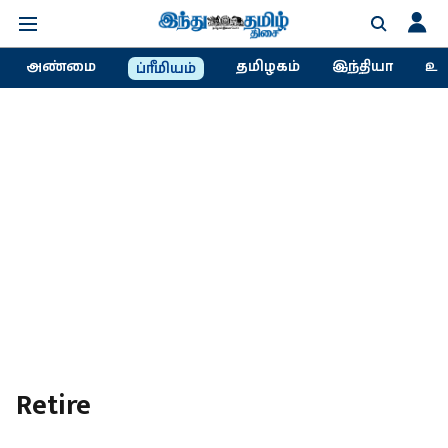
அண்மை
தமிழகம்
இந்தியா
உல
ப்ரீமியம்
Retire