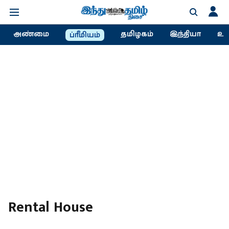
அண்மை
தமிழகம்
இந்தியா
உல
ப்ரீமியம்
Rental House