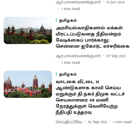
ஆர்.பாலசரவணக்குமார்
13 Jun 2024
1
min read
தமிழகம்
அரசியல்வாதிகளால் மக்கள்
மிரட்டப்படுவதை நீதிமன்றம்
வேடிக்கைப் பார்க்காது:
சென்னை ஐகோர்ட் எச்சரிக்கை
ஆர்.பாலசரவணக்குமார்
07 Sep 2023
1
min read
தமிழகம்
வாடகை வீட்டை 13
ஆண்டுகளாக காலி செய்ய
மறுக்கும் தி.நகர் திமுக வட்டச்
செயலாளரை 48 மணி
நேரத்துக்குள் வெளியேற்ற
நீதிபதி உத்தரவு
செய்திப்பிரிவு
02 Sep 2023
1
min read