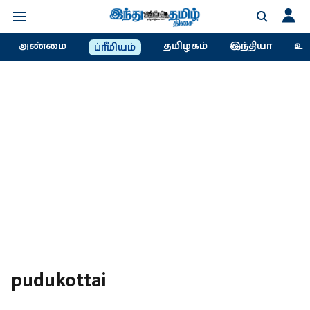
அண்மை
தமிழகம்
இந்தியா
உல
ப்ரீமியம்
pudukottai