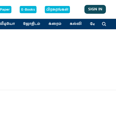
SIGN IN
-Paper
E-Books
பிரசுரங்கள்
மேலும்
வீடியோ
ஜோதிடம்
க்ரைம்
கல்வி