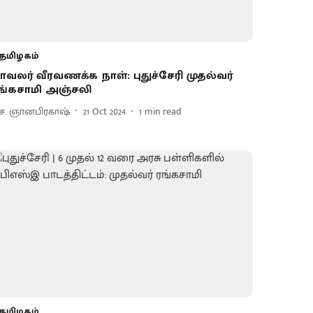
தமிழகம்
ாவலர் வீரவணக்க நாள்: புதுச்சேரி முதல்வர்
ங்கசாமி அஞ்சலி
ெ. ஞானபிரகாஷ்
21 Oct 2024
1
min read
தமிழகம்