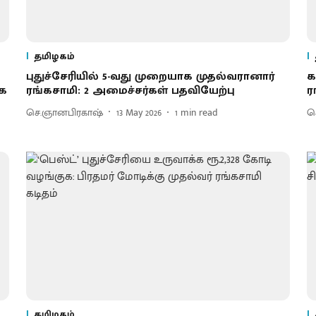
தமிழகம்
புதுச்சேரியில் 5-வது முறையாக முதல்வரானார்
க
ெக
ரங்கசாமி: 2 அமைச்சர்கள் பதவியேற்பு
ர
செ.ஞானபிரகாஷ்
13 May 2026
1
min read
ச
தமிழகம்