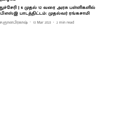
ுதுச்சேரி | 6 முதல் 12 வரை அரசு பள்ளிகளில்
ிபிஎஸ்இ பாடத்திட்டம்: முதல்வர் ரங்கசாமி
ெ.ஞானபிரகாஷ்
13 Mar 2023
2
min read