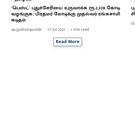
‘பெஸ்ட்’ புதுச்சேரியை உருவாக்க ரூ.2,328 கோடி
ப
வழங்குக: பிரதமர் மோடிக்கு முதல்வர் ரங்கசாமி
ச
கடிதம்
ச
அ.முன்னடியான்
07 Jul 2023
2
min read
Read More