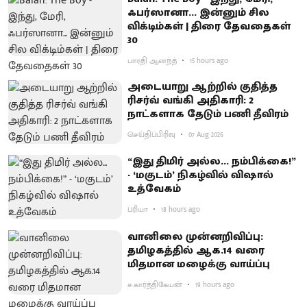
ஃபர்ஸானா... இன்னும் சில
விக்டிம்கள் | திரை தேவதைகள்
30
பாரதி ஆனந்த்
15 hours ago
அடையாறு ஆற்றில் குதித்த
ரிசர்வ் வங்கி அதிகாரி: 2
நாட்களாக தேடும் பணி தீவிரம்
செய்திப்பிரிவு
07 Aug 2026
“இது திமிர் அல்ல... நம்பிக்கை!”
- ‘மகுடம்’ நிகழ்வில் விஷால்
உத்வேகம்
ப்ரியா
18 hours ago
வானிலை முன்னறிவிப்பு:
தமிழகத்தில் ஆக.14 வரை
மிதமான மழைக்கு வாய்ப்பு
ச.கார்த்திகேயன்
19 hours ago