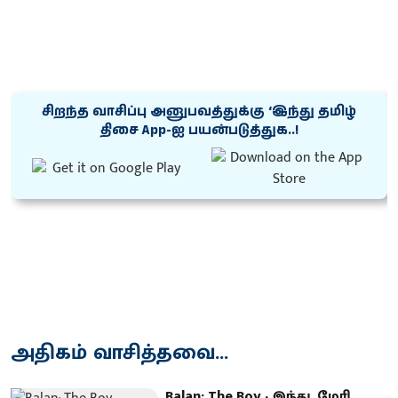
சிறந்த வாசிப்பு அனுபவத்துக்கு ‘இந்து தமிழ்
திசை App-ஐ பயன்படுத்துக..!
அதிகம் வாசித்தவை...
Balan: The Boy - இந்து, மேரி,