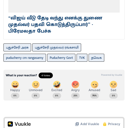
“விஜய் வீடு தேடி வந்து எனக்கு துணை
முதல்வர் பதவி கொடுத்திருப்பார்” -
பிரேமலதா பேச்சு
புதுச்சேரி அரசு
புதுச்சேரி முதல்வர் ரங்கசாமி
puducherry cm rangasamy
Puducherry Govt
TVK
தவெக