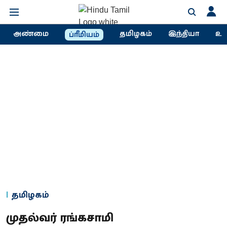
அண்மை
தமிழகம்
இந்தியா
உல
ப்ரீமியம்
தமிழகம்
முதல்வர் ரங்கசாமி