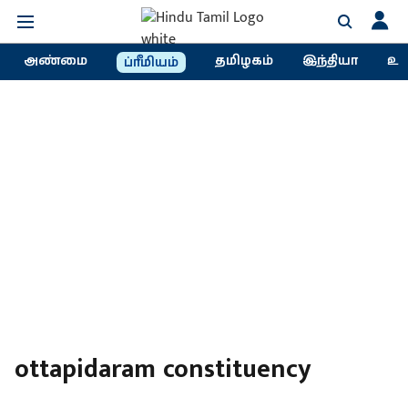
அண்மை
தமிழகம்
இந்தியா
உல
ப்ரீமியம்
ottapidaram constituency