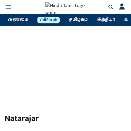
அண்மை
தமிழகம்
இந்தியா
உல
ப்ரீமியம்
Natarajar