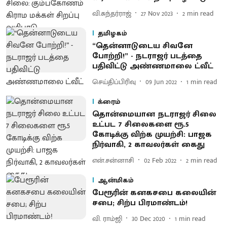
வி.சுந்தர்ராஜ்
27 Nov 2023
2
min read
தமிழகம்
“தென்னாடுடைய சிவனே
போற்றி!” - நடராஜர் படத்தை
பதிவிட்டு அண்ணமாலை ட்வீட்
செய்திப்பிரிவு
09 Jun 2022
1
min read
க்ரைம்
தொன்மையான நடராஜர் சிலை
உட்பட 7 சிலைகளை ரூ.5
கோடிக்கு விற்க முயற்சி: பாஜக
நிர்வாகி, 2 காவலர்கள் கைது
என்.சன்னாசி
02 Feb 2022
2
min read
ஆன்மிகம்
பேரூரின் கனகசபை கலையின்
சபை; சிற்ப பிரமாண்டம்!
வி. ராம்ஜி
30 Dec 2020
1
min read