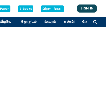
SIGN IN
-Paper
E-Books
பிரசுரங்கள்
மேலும்
வீடியோ
ஜோதிடம்
க்ரைம்
கல்வி