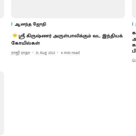
ஆனந்த ஜோதி
க
ஸ்ரீ கிருஷ்ணர் அருள்பாலிக்கும் வட இந்தியக்
அ
கோயில்கள்
க
ப
ராஜி ராதா
31 Aug 2023
4
min read
செ