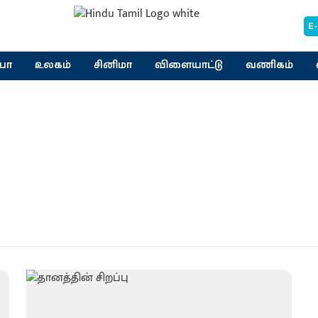
E
யா
உலகம்
சினிமா
விளையாட்டு
வணிகம்