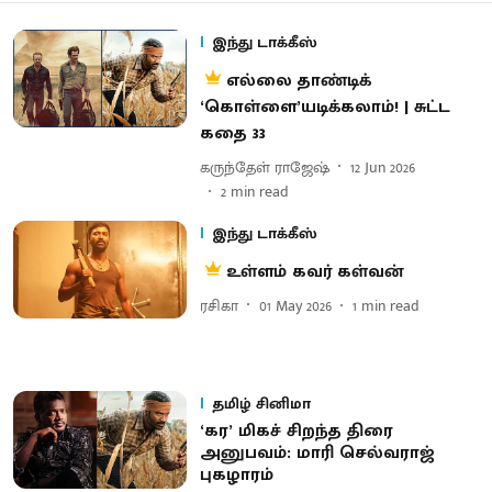
இந்து டாக்கீஸ்
எல்லை தாண்டிக்
‘கொள்ளை’யடிக்கலாம்! | சுட்ட
கதை 33
கருந்தேள் ராஜேஷ்
12 Jun 2026
2
min read
இந்து டாக்கீஸ்
உள்ளம் கவர் கள்வன்
ரசிகா
01 May 2026
1
min read
தமிழ் சினிமா
‘கர’ மிகச் சிறந்த திரை
அனுபவம்: மாரி செல்வராஜ்
புகழாரம்