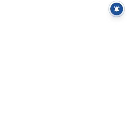
⌄
செய்திகள்
⌄
சிறப்புப் பக்கம்
⌄
சினிமா