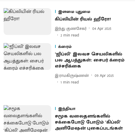
இளமை புதுமை
கிப்லியின் ரியல் ஹீரோ!
இந்து குணசேகர்
04 Apr 2025
2
min read
க்ரைம்
‘ஜிப்லி’ இலவச செயலிகளில்
பல ஆபத்துகள்: சைபர் க்ரைம்
எச்சரிக்கை
இ.ராமகிருஷ்ணன்
09 Apr 2025
1
min read
இந்தியா
சமூக வலைதளங்களில்
சக்கைபோடு போடும் ‘கிப்லி’
அனிமேஷன் புகைப்படங்கள்