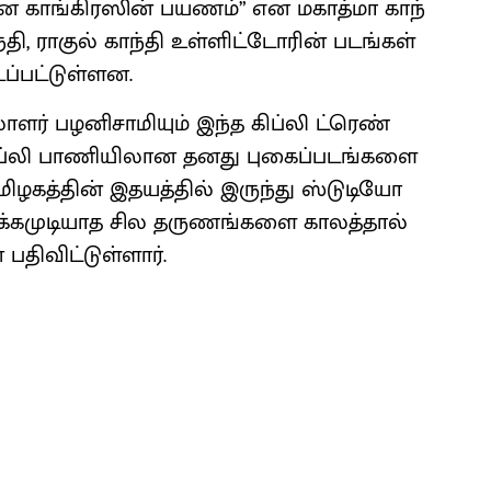
ான காங்​கிரஸின் பயணம்” என மகாத்மா காந்​
​தி, ராகுல் காந்தி உள்​ளிட்​டோரின் படங்​கள்
​பட்​டுள்​ளன.
ள​ர் பழனி​சாமி​யும் இந்த கிப்லி ட்ரெண்​
. கிப்லி பாணியி​லான தனது புகைப்​படங்களை
 “தமிழகத்​தின் இதயத்​தில் இருந்து ஸ்டுடியோ
்​க​முடி​யாத சில தருணங்​களை காலத்​தால்
ி​விட்​டுள்​ளார்.