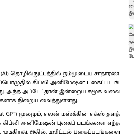
AI) தொழில்​நுட்​பத்​தில் நம்​முடைய சாதாரண
ப்​பொழு​தில் கிப்லி அனிமேஷன் புகைப்​ படங்​
்​ளது. அந்த அப்​டேட்​தான் இன்​றைய சமூக வலை​
ங்​களாக நிறைய வைத்​துள்​ளது.
t GPT) மூல​மும், எலன் மஸ்க்​கின் எக்ஸ் தளத்​
ந்த கிப்லி அனிமேஷன் புகைப்​ படங்​களை எந்​த​
 முடிகிறது. இதில், டிஜிட்​டல் புகைப்​படங்​களை