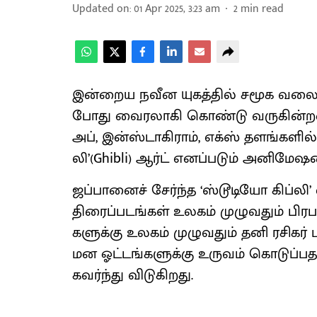
Updated on
:
01 Apr 2025, 3:23 am
2
min read
இன்​றைய நவீன யுகத்​தில் சமூக வலை​தள
போது வைரலாகி கொண்டு வரு​கின்​றன. க
அப், இன்​ஸ்​டாகி​ராம், எக்ஸ் தளங்​களில் 
லி’(Ghibli) ஆர்ட் எனப்​படும் அனிமேஷன்
ஜப்​பானைச் சேர்ந்த ‘ஸ்​டூடியோ கிப்​
திரைப்​படங்​கள் உலகம் முழு​வதும் பி
களுக்கு உலகம் முழு​வதும் தனி ரசிகர் 
மன ஓட்​டங்​களுக்கு உரு​வம் கொடுப்​ப​
கவர்ந்து விடு​கிறது.