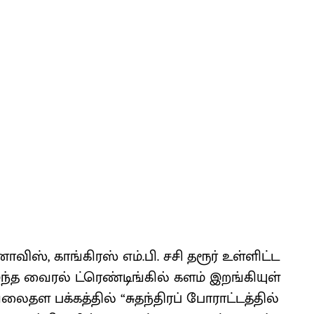
ா​விஸ், காங்​கிரஸ் எம்.பி. சசி தரூர் உள்​ளிட்ட
இந்த வைரல் ட்ரெண்​டிங்கில் களம் இறங்​கி​யுள்​
ைதள பக்​கத்​தில் “சுதந்​திரப் போராட்​டத்​தில்