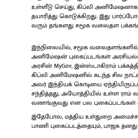
உள்​ளீடு செய்​து, கிப்லி அனிமேஷ​னாக
தயாரித்து கொடுக்​கிறது. இது பார்ப்
வரும் தங்​களது சமூக வலைதள பக்​கங்​கள
இந்​நிலை​யில், சமூக வலை​தளங்​களில்
அனிமேஷன் புகைப்​படங்​கள் அரசி​யல்​வா
அரசின் MyGov, இன்​ஸ்​டாகி​ராம் பக்​கத்​
கிப்லி அனிமேஷனில் கடந்த சில நாட்​களுக
அவர் இந்​தி​யக் கொடியை ஏந்​தி​யிருப
சந்​தித்​தது, அயோத்​தி​யில் உள்ள ராம்
வணங்​கு​வது என பல புகைப்​படங்​கள் க
இதே​போல, மத்​திய உள்​துறை அமைச்​சர் 
பாணி புகைப்​படத்​தை​யும், பாஜக தனது 