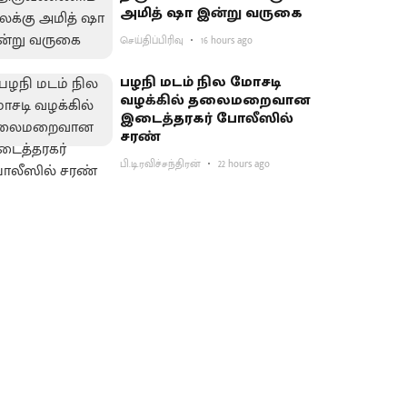
அமித் ஷா இன்று வருகை
செய்திப்பிரிவு
16 hours ago
பழநி மடம் நில மோசடி
வழக்கில் தலைமறைவான
இடைத்தரகர் போலீஸில்
சரண்
பி.டி.ரவிச்சந்திரன்
22 hours ago