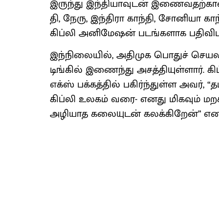
இருந்து இந்​தி​யா​வுடன் இணைவதற்​க
தி, நேரு, இந்​திரா காந்​தி, சோனியா காந்
கிப்லி அனிமேஷன் படங்​களாக பதி​விடப்
இந்​நிலை​யில், அதி​முக பொதுச் செய​லா​
டிங்கில் இணைந்து அசத்​தி​யுள்​ளார்
எக்ஸ் பக்​கத்​தில் பகிர்ந்​துள்ள அவர்,
கிப்லி உலகம் வரை- எனது மிக​வும் மறக
அழி​யாத கலை​யுடன் கலக்​கிறேன்” என பத