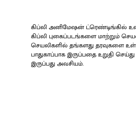
கிப்லி அனிமேஷன் ட்ரெண்​டிங்​கில் உள்
கிப்லி புகைப்​படங்​களை மாற்​றும் ச
செயலிகளில் தங்​களது தரவு​களை உள்​ளீ
பாது​காப்​பாக இருப்​பதை உறு​தி செய்​து
இருப்​பது அவசியம்​.