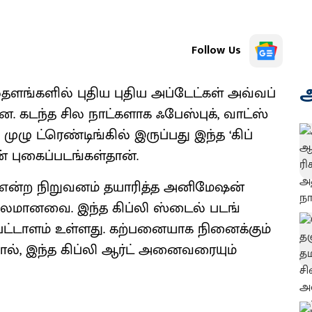
Follow Us
அ
ங்​களில் புதிய புதிய அப்​டேட்​கள் அவ்​வப்​
டந்த சில நாட்​களாக ஃபேஸ்​புக், வாட்​ஸ்​
முழு ட்ரெண்​டிங்​கில் இருப்​பது இந்த ‘கிப்​
 புகைப்​படங்​கள்​தான்.
லி’ என்ற நிறு​வனம் தயாரித்த அனிமேஷன்
ரபல​மானவை. இந்த கிப்லி ஸ்டைல் படங்​
பட்​டாளம் உள்​ளது. கற்பனை​யாக நினைக்​கும்
தால், இந்த கிப்லி ஆர்ட் அனை​வரை​யும்