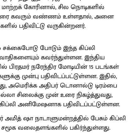
 மாற்​றக் கோரி​னால், சில நொடிகளில்
​போரை கவரும் வண்​ணம் உள்​ள​தால், அனை​
ில் பதி​விட்டு வரு​கின்​றனர்.
 சக்​கை​போடு போடும் இந்த கிப்லி
​தி​களை​யும் கவர்ந்​துள்​ளன. இந்​திய
தில் பிரதமர் நரேந்​திர மோடி​யின் 15 படங்​கள்
்கு முன்பு பதி​விடப்​பட்​டுள்​ளன. இதில்,
்​பது, அமெரிக்க அதிபர் டொனால்டு டிரம்பை
 லல்லா சிலைக்கு முன் உரை நிகழ்த்​து​வது,
ிப்லி அனிமேஷ​னாக பதி​விடப்​பட்​டுள்​ளன.
அமித் ஷா நாடாளு​மன்​றத்​தில் பேசும் கிப்லி
சமூக வலை​தளங்​களில் பகிர்ந்​துள்​ளது.