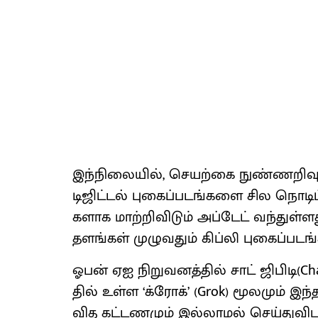
இந்​நிலை​யில், செயற்கை நுண்​ணறி​வு(
டிஜிட்​டல் புகைப்​படங்​களை சில நொடி
களாக மாற்​றி​விடும் அப்​டேட் வந்​துள
தளங்​கள் முழு​வதும் கிப்லி புகைப்​பட
ஓபன் ஏஐ நிறு​வனத்​தில் சாட் ஜிபிடி(Cha
தில் உள்ள ‘க்ரோக்​’ (Grok) மூல​மும் இ
வித கட்​ட​ண​மும் இல்​லாமல் செய்​து​விட