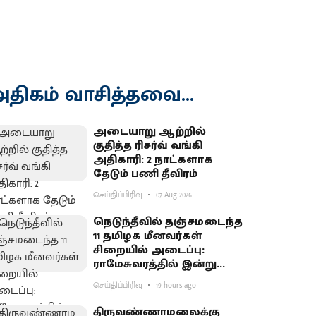
திகம் வாசித்தவை...
அடையாறு ஆற்றில்
குதித்த ரிசர்வ் வங்கி
அதிகாரி: 2 நாட்களாக
தேடும் பணி தீவிரம்
செய்திப்பிரிவு
07 Aug 2026
நெடுந்தீவில் தஞ்சமடைந்த
11 தமிழக மீனவர்கள்
சிறையில் அடைப்பு:
ராமேசுவரத்தில் இன்று
வேலைநிறுத்தம்
செய்திப்பிரிவு
19 hours ago
திருவண்ணாமலைக்கு