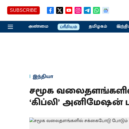
SUBSCRIBE
அண்மை
தமிழகம்
இந்தி
ப்ரீமியம்
இந்தியா
சமூக வலைதளங்களில
‘கிப்லி’ அனிமேஷன் 