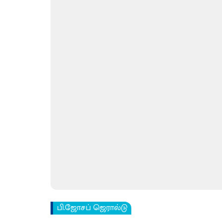
பி.ஜோசப் ஜெரால்டு