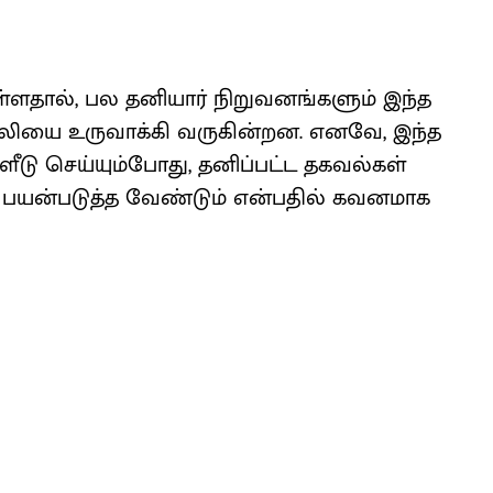
​ள​தால், பல தனி​யார் நிறு​வனங்​களும் இந்த
ெயலியை உரு​வாக்கி வரு​கின்​றன. எனவே, இந்த
டு செய்​யும்​போது, தனிப்​பட்ட தகவல்​கள்
 பயன்​படுத்​த வேண்​டும்​ என்​ப​தில்​ கவன​மாக