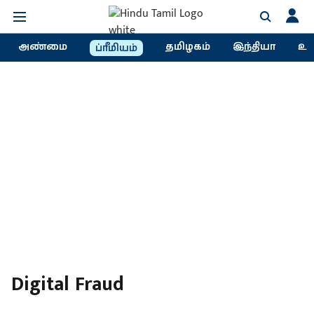
அண்மை
தமிழகம்
இந்தியா
உல
ப்ரீமியம்
Digital Fraud