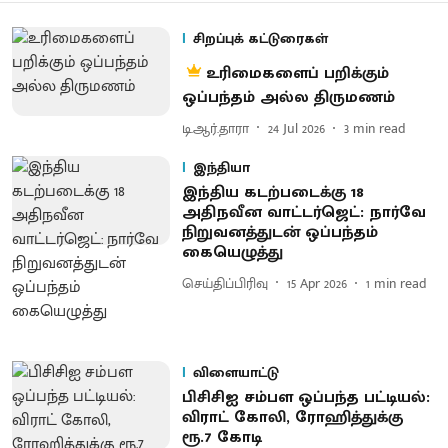
சிறப்புக் கட்டுரைகள்
உரிமைகளைப் பறிக்கும்
ஒப்பந்தம் அல்ல திருமணம்
டி.ஆர்.தாரா
24 Jul 2026
3
min read
இந்தியா
இந்திய கடற்படைக்கு 18
அதிநவீன வாட்டர்ஜெட்: நார்வே
நிறுவனத்துடன் ஒப்பந்தம்
கையெழுத்து
செய்திப்பிரிவு
15 Apr 2026
1
min read
விளையாட்டு
பிசிசிஐ சம்பள ஒப்பந்த பட்டியல்:
விராட் கோலி, ரோஹித்துக்கு
ரூ.7 கோடி