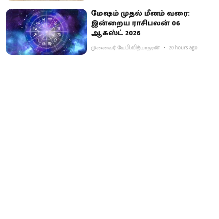
மேஷம் முதல் மீனம் வரை:
இன்றைய ராசிபலன் 06
ஆகஸ்ட் 2026
முனைவர் கே.பி.வித்யாதரன்
20 hours ago