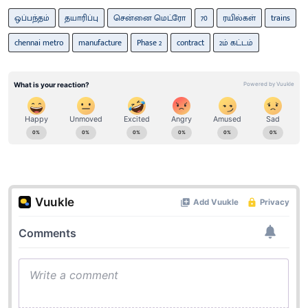
ஒப்பந்தம்
தயாரிப்பு
சென்னை மெட்ரோ
70
ரயில்கள்
trains
chennai metro
manufacture
Phase 2
contract
2ம் கட்டம்