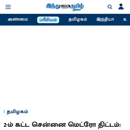
அண்மை
தமிழகம்
இந்தியா
உல
ப்ரீமியம்
தமிழகம்
2-ம் கட்ட சென்னை மெட்ரோ திட்டம்: