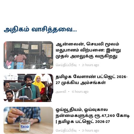
அதிகம் வாசித்தவை...
ஆன்லைன், செயலி மூலம்
மதுபானம் விற்பனை: இன்று
முதல் அமலுக்கு வருகிறது
செய்திப்பிரிவு
21 hours ago
தமிழக வேளாண் பட்ஜெட் 2026-
27 முக்கிய அம்சங்கள்
அனலி
15 hours ago
ஓய்வூதியம், ஓய்வுகால
நன்மைகளுக்கு ரூ.47,240 கோடி
| தமிழக பட்ஜெட் 2026-27
செய்திப்பிரிவு
21 hours ago