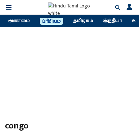
அண்மை
தமிழகம்
இந்தியா
உல
ப்ரீமியம்
congo