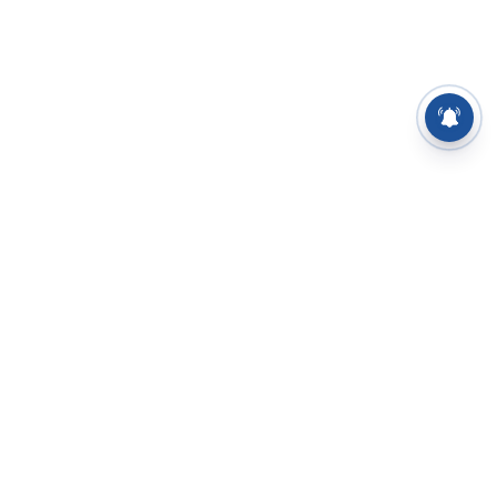
⌄
செய்திகள்