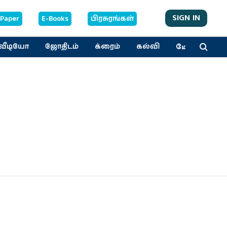
SIGN IN
-Paper
E-Books
பிரசுரங்கள்
மேலும்
வீடியோ
ஜோதிடம்
க்ரைம்
கல்வி