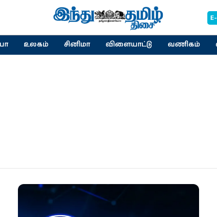
E
யா
உலகம்
சினிமா
விளையாட்டு
வணிகம்