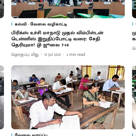
கல்வி - வேலை வழிகாட்டி
பிரிக்ஸ் உச்சி மாநாடு முதல் விம்பிள்டன்
ம
டென்னிஸ் இறுதிப்போட்டி வரை: சேதி
க
தெரியுமா? @ ஜூலை 7-14
ஜ
தொகுப்பு: மிது
15 Jul 2025
2
min read
வேலை வாய்ப்பு