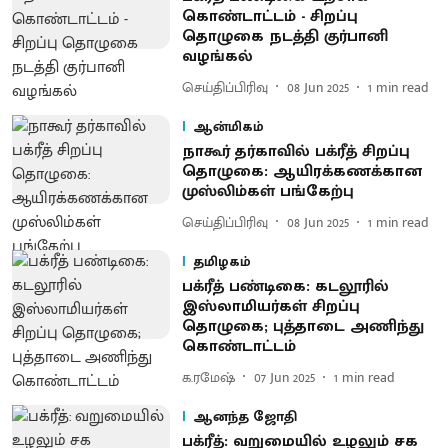
கொண்டாட்டம் - சிறப்பு
தொழுகை நடத்தி குர்பானி
வழங்கல்
செய்திப்பிரிவு
08 Jun 2025
1
min read
ஆன்மிகம்
​நாகூர் தர்காவில் பக்ரீத் சிறப்பு
தொழுகை: ஆயிரக்கணக்கான
முஸ்லிம்கள் பங்கேற்பு
செய்திப்பிரிவு
08 Jun 2025
1
min read
தமிழகம்
பக்ரீத் பண்டிகை: கடலூரில்
இஸ்லாமியர்கள் சிறப்பு
தொழுகை; புத்தாடை அணிந்து
கொண்டாட்டம்
க.ரமேஷ்
07 Jun 2025
1
min read
ஆனந்த ஜோதி
பக்ரீத்: வறுமையில் உழலும் சக