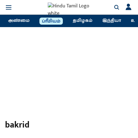
அண்மை
தமிழகம்
இந்தியா
உல
ப்ரீமியம்
bakrid