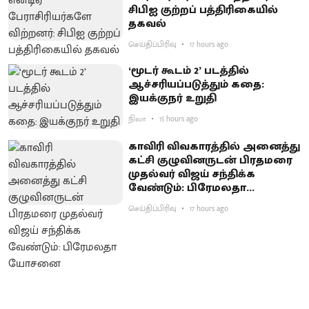
சிபிஐ குற்றப் பத்திரிகையில்
தகவல்
செய்திப்பிரிவு
17 hours ago
‘மூடர் கூடம் 2’ படத்தில்
ஆச்சரியப்படுத்​தும் கதை:
இயக்குநர் உறுதி
நிலா
15 hours ago
காவிரி விவகாரத்தில் அனைத்து
கட்சி குழுவினருடன் பிரதமரை
முதல்வர் விஜய் சந்திக்க
வேண்டும்: பிரேமலதா
யோசனை
செய்திப்பிரிவு
17 hours ago