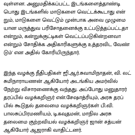
வுள்​ளன. அனு​ம​திக்​கப்​பட்ட இடங்​களைத்​தாண்டி
பொது இடங்​களில் மாடு​களை வெட்​டக்​கூ​டாது என்​
றும், மாடு​களை வெட்​டும் முன்​பாக அவை முழு​மை​
யான மருத்​துவ பரிசோதனைக்கு உட்​படுத்​தப்​பட்​டதா
என்​றும், கன்​றுக்​குட்​டிகள் வெட்​டப்​படு​கின்​றனவா
என்​றும் சோதிக்க அதி​காரி​களுக்கு உத்​தர​விட வேண்​
டும்' என அதில் கோரி​யிருந்​தார்.
இந்த வழக்கு நீதிப​தி​கள் ஜி.ஆர்​.சு​வாமி​நாதன், வி. லட்​
சுமி​நா​ராயணன் ஆகியோர் அடங்​கிய அமர்​வில்
நேற்று விசா​ரணைக்கு வந்​தது. அப்​போது மனு​தா​ரர்
தரப்​பில் வழக்​கறிஞர் என்​.சேஷாத்​ரி​யும், அரசு தரப்​
பில் கூடு​தல் தலைமை வழக்​கறிஞர்​கள் பி.வி.​
பாலசுப்​பிரமணி​யம், டி.க​வுதமன், மாநில அரசு
தலைமை குற்​ற​வியல் வழக்கறிஞர் ஜான் சத்​யன்
ஆகியோர் ஆஜராகி வாதிட்​டனர்.