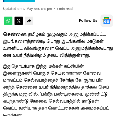
Updated on
:
27 May 2026, 8:43 pm
1
min read
Follow Us
சென்னை
: தமிழகம் முழு​வதும் அனு​ம​திக்​கப்​பட்ட
இடங்​களைத்​தாண்டி பொது இடங்​களில் மாடு​கள்
உள்ளிட்ட விலங்குகளை வெட்ட அனு​ம​திக்​கக்​கூ​டாது
என உயர் நீதி​மன்​றம் தடை விதித்​துள்​ளது.
இதுதொடர்​பாக இந்து மக்​கள் கட்​சி​யின்
இளைஞரணி பொதுச் செய​லா​ள​ரான கோவை
மாவட்​டம் செல்​வபுரத்​தைச் சேர்ந்த கே. சூர்ய பிர​
சாந்த் சென்னை உயர் நீதி​மன்​றத்​தில் தாக்​கல் செய்​
திருந்த மனு​வில், `பக்​ரீத் பண்​டிகையை முன்​னிட்டு
கடந்​தாண்டு கோவை செல்​வபுரத்​தில் மாடு​கள்
வெட்ட தனி​யாக தகர கொட்​டகைகள் அமைக்​கப்​பட்​
டிருந்​தன.