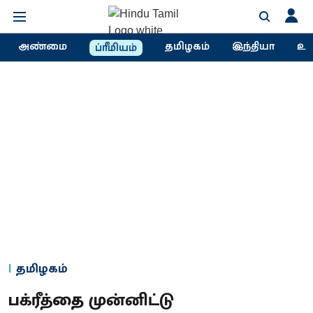
அண்மை
தமிழகம்
இந்தியா
உல
ப்ரீமியம்
தமிழகம்
பக்ரீத்தை முன்னிட்டு