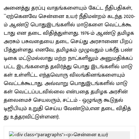
அனைத்து தரப்பு வாதங்​களை​யும் கேட்ட நீதிப​தி​கள்,
``ஏற்​கெனவே சென்னை உயர் நீதி​மன்​றம் கடந்த 2020-
ம் ஆண்டு பொதுஇடங்​களில் மாடு​களை வெட்​டக்​கூ​
டாது என தடை விதித்​துள்​ளது. 1976-ம் ஆண்டு தமிழக
அரசும் பசுவதையை தடை செய்து அரசாணை பிறப்​
பித்​துள்​ளது. எனவே, தமிழகம் முழு​வதும் பக்​ரீத் பண்​
டிகை மட்​டுமல்​லாது மற்ற நாட்​களி​லும் அனு​ம​திக்​கப்​
பட்ட இடங்​களைத் தவிர்த்து பொது இடங்​களில் மாடு​
கள் உள்​ளிட்ட எந்​தவொரு விலங்​கினங்​களை​யும்
வெட்​டக்​கூ​டாது. அவ்​வாறு பொதுஇடங்​களில் மாடு​
கள் வெட்​டப்​பட​வில்லை என்​பதை தமிழக அரசின்
தலை​மைச் செயலரும், சட்​டம் - ஒழுங்கு கூடு​தல்
டிஜிபி​யும் உறுதி செய்ய வேண்​டும்​,என தடை வி​தித்​
து உத்​தர​விட்​டுள்​ளனர்​.