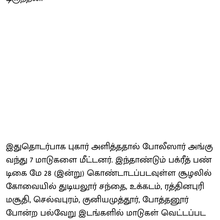
இதுதொடர்​பாக புகார் அளித்​த​தால் போலீ​ஸார் அங்கு
வந்து 7 மாடு​களை மீட்​டனர். இந்​தாண்​டும் பக்​ரீத் பண்​
டிகை மே 28 (இன்​று) கொண்​டாடப்​பட​வுள்ள சூழலில்
கோவை​யில் துடியலூர் சந்​தை, உக்​கடம், ரத்​தினபுரி
மசூ​தி, செல்​வபுரம், குனிய​முத்​தூர், போத்​தனூர்
போன்ற பல்​வேறு இடங்​களில் மாடு​கள் வெட்​டப்​பட​