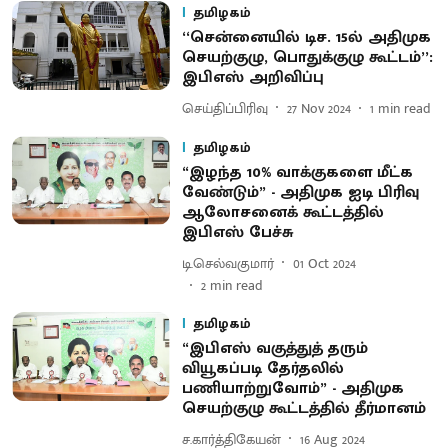
தமிழகம்
‘‘சென்னையில் டிச. 15ல் அதிமுக
செயற்குழு, பொதுக்குழு கூட்டம்’’:
இபிஎஸ் அறிவிப்பு
செய்திப்பிரிவு
27 Nov 2024
1
min read
தமிழகம்
“இழந்த 10% வாக்குகளை மீட்க
வேண்டும்” - அதிமுக ஐடி பிரிவு
ஆலோசனைக் கூட்டத்தில்
இபிஎஸ் பேச்சு
டி.செல்வகுமார்
01 Oct 2024
2
min read
தமிழகம்
“இபிஎஸ் வகுத்துத் தரும்
வியூகப்படி தேர்தலில்
பணியாற்றுவோம்” - அதிமுக
செயற்குழு கூட்டத்தில் தீர்மானம்
ச.கார்த்திகேயன்
16 Aug 2024