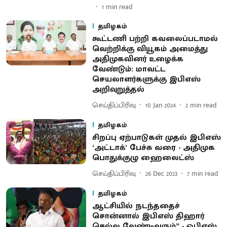
1
min read
தமிழகம்
கூட்டணி பற்றி கவலைப்படாமல்
வெற்றிக்கு வியூகம் அமைத்து
அதிமுகவினர் உழைக்க
வேண்டும்: மாவட்ட
செயலாளர்களுக்கு இபிஎஸ்
அறிவுறுத்தல்
செய்திப்பிரிவு
10 Jan 2024
2
min read
தமிழகம்
சிறப்பு ஏற்பாடுகள் முதல் இபிஎஸ்
‘அட்டாக்’ பேச்சு வரை - அதிமுக
பொதுக்குழு ஹைலைட்ஸ்
செய்திப்பிரிவு
26 Dec 2023
7
min read
தமிழகம்
ஆட்சியில் நடந்ததைச்
சொன்னால் இபிஎஸ் திஹார்
செல்ல வேண்டிவரும்” - ஓபிஎஸ்