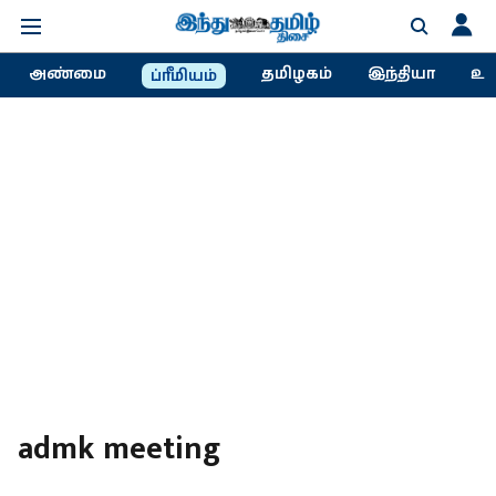
அண்மை
தமிழகம்
இந்தியா
உல
ப்ரீமியம்
admk meeting