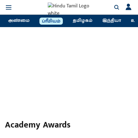
அண்மை
தமிழகம்
இந்தியா
உல
ப்ரீமியம்
Academy Awards